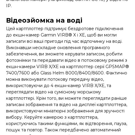
IP.
Відеозйомка на воді
Цей картплоттер підтримує бездротове підключення
до екшн-камер Garmin VIRB® X і XE, щоб ви могли
записати всі ваші пригоди під час відпочинку на воді.
Виконавши нескладне оновлення програмного
забезпечення, ви зможете керувати записом, робити
фотознімки та передавати відео в потоковому режимі з
екшн-камери VIRB X/XE на картплоттер серії GPSMAP®
7400/7600 або Glass Helm 8000/8400/8600. Фактично
можна виконувати потокову передачу відео,
використовуючи до 4 екшн-камер VIRB X/XE, та
переглядати відео на сумісному морському
картплоттері. Крім того, ви можете переглядати раніше
записані зображення та відео на дисплеї картплоттера,
використовуючи мініатюрні зображення для зручності
вибору. Керуйте камерою з картплоттера,
користуючись такими функціями, як відтворення, пауза,
пошук та повтор. Також передбачено автоматичний