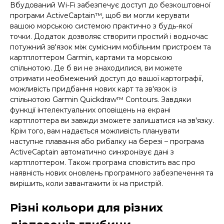
Вбудований Wi-Fi забезпечує доступ до безкоштовної
програми ActiveCaptain™, щоб ви могли керувати
вашою морською системою практично з будь-якої
точки. Додаток дозволяє створити простий і водночас
потужний зв'язок між сумісним мобільним пристроєм та
картплоттером Garmin, картами та морською
спільнотою. Де б ви не знаходилися, ви можете
отримати необмежений доступ до вашої картографії,
можливість придбання нових карт та зв'язок із
спільнотою Garmin Quickdraw™ Contours. Завдяки
функції інтелектуальних оповіщень на екрані
картплоттера ви завжди зможете залишатися на зв'язку.
Крім того, вам надається можливість планувати
наступне плавання або рибалку на березі – програма
ActiveCaptain автоматично синхронізує дані з
картплоттером. Також програма сповістить вас про
наявність нових оновлень програмного забезпечення та
вирішить, коли завантажити їх на пристрій.
Різні кольори для різних