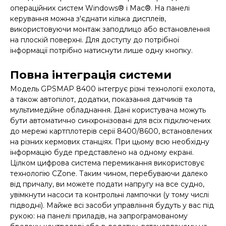
операційних систем Windows® і Mac®. На панелі
керування можна з'єднати кілька дисплеїв,
використовуючи монтаж заподлицо або встановлення
на плоскій поверхні. Для доступу до потрібної
інформації потрібно натиснути лише одну кнопку.
Повна інтеграція системи
Модель GPSMAP 8400 інтегрує різні технології ехолота,
а також автопілот, додатки, показання датчиків та
мультимедійне обладнання. Дані користувача можуть
бути автоматично синхронізовані для всіх підключених
до мережі картплотерів серії 8400/8600, встановлених
на різних кермових станціях. При цьому всю необхідну
інформацію буде представлено на одному екрані.
Цілком цифрова система перемикання використовує
технологію CZone. Таким чином, перебуваючи далеко
від причалу, ви можете подати напругу на все судно,
увімкнути насоси та контрольні лампочки (у тому числі
підводні). Майже всі засоби управління будуть у вас під
рукою: на панелі приладів, на запрограмованому