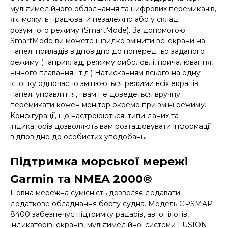
мультимедійного обладнання та цифрових перемикачів,
які можуть працювати незалежно або у складі
розумного режиму (SmartMode). За допомогою
SmartMode ви можете швидко змінити всі екрани на
панелі приладів відповідно до попередньо заданого
режиму (наприклад, режиму риболовлі, причалювання,
нічного плавання і т.д.) Натисканням всього на одну
кнопку одночасно змінюються режими всіх екранів
панелі управління, і вам не доведеться вручну
перемикати кожен монітор окремо при зміні режиму.
Конфігурації, що настроюються, типи даних та
індикаторів дозволяють вам розташовувати інформації
відповідно до особистих уподобань.
Підтримка морської мережі
Garmin та NMEA 2000®
Повна мережна сумісність дозволяє додавати
додаткове обладнання борту судна. Модель GPSMAP
8400 забезпечує підтримку радарів, автопілотів,
індикаторів, екранів, мультимедійної системи FUSION-