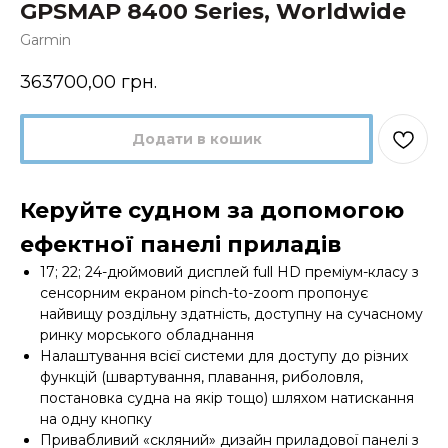
GPSMAP 8400 Series, Worldwide
Garmin
363700,00
грн.
Додати в кошик
Керуйте судном за допомогою
ефектної панелі приладів
17; 22; 24-дюймовий дисплей full HD преміум-класу з
сенсорним екраном pinch-to-zoom пропонує
найвищу роздільну здатність, доступну на сучасному
ринку морського обладнання
Налаштування всієї системи для доступу до різних
функцій (швартування, плавання, риболовля,
постановка судна на якір тощо) шляхом натискання
на одну кнопку
Привабливий «скляний» дизайн приладової панелі з