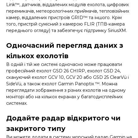
Link™, датчиків, віддалених модулів ехолота, цифрових
перемикачів, метеорологічних приймачів, тепловізійних
камер, віддалених пристроїв GRID™ та іншого. Крім
того, пристрій сумісний з камерою FLIR (ТПВ-камера
переднього огляду) та забезпечує підтримку SiriusXM.
Одночасний перегляд даних з
кількох ехолотів
В одній і тій же системі одночасно може працювати
професійний ехолот GSD 26 CHIRP, ехолот GSD 24,
скануючий ехолот GCV 10, GCV 20 або GSD 25 ClearVü і
SideVü, а також ехолот Garmin Panoptix ™. Можна
переглядати зображення з різних ехолотів на одному
моніторі або на кількох екранах у багатодисплейних
системах.
Додайте радар відкритого чи
закритого типу
Ви можете додати в систему морський радар Garmin на