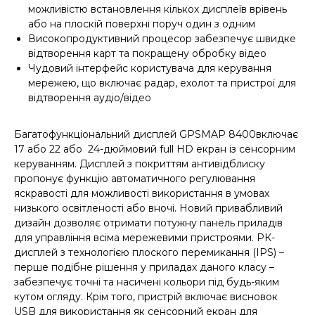
можливістю встановлення кількох дисплеїв врівень
або на плоскій поверхні поруч один з одним
Високопродуктивний процесор забезпечує швидке
відтворення карт та покращену обробку відео
Чудовий інтерфейс користувача для керування
мережею, що включає радар, ехолот та пристрої для
відтворення аудіо/відео
Багатофункціональний дисплей GPSMAP 8400включає
17 або 22 або 24-дюймовий full HD екран із сенсорним
керуванням. Дисплей з покриттям антивідблиску
пропонує функцію автоматичного регулювання
яскравості для можливості використання в умовах
низького освітленості або вночі. Новий привабливий
дизайн дозволяє отримати потужну панель приладів
для управління всіма мережевими пристроями. РК-
дисплей з технологією плоского перемикання (IPS) –
перше подібне рішення у приладах даного класу –
забезпечує точні та насичені кольори під будь-яким
кутом огляду. Крім того, пристрій включає висновок
USB для використання як сенсорний екран для