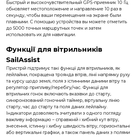
Быстрый и высокочувствительный GPS-приемник 10 Гц
обновляет местоположение и направление 10 раз в
секунду, чтобы ваши перемещения на экране были
плавными. С помощью устройства вы можете отметить
до 5000 точных маршрутных точек и затем
использовать их для навигации.
Функції для вітрильників
SailAssist
Пристрій підтримує такі функції для вітрильників, як
лейлайни, покращена троянда вітрів, лінії напрямку руху
та курсу щодо землі, поля з істинними даними вітру та
регулятор припливу/перебігу/час. Функції для
вітрильних гонок включають вказівки до старту,
синхронізований гоночний таймер, віртуальну лінію
старту, час до старту та поля даних лейлайну.
Індикатори дозволяють зчитувати з одного погляду
важливу інформацію – справжній і хибний кут вітру,
знесення, істинну і хибну швидкість вітру, горизонтальні
або вертикальні графіки, а також панель даних з полями