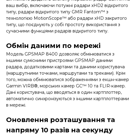
ваш вибір, включаючи потужні радари xHD2 відкритого
типу, радари відкритого типу GMR Fantom™ з
технологією MotionScope™ або радари xHD закритого
типу, що поєднують у собі простоту використання з
сучасними функціями радарів відкритого типу.
Обмін даними по мережі
Модель GPSMAP 8400 дозволяє обмінюватися з
іншими сумісними пристроями GPSMAP даними
радара, додатковими картами та даними користувача
(маршрутними точками, маршрутами та треками). Крім
того, можна обмінюватися зображеннями з екшн-камер
Garmin VIRB®, морських камер GC™ 10 та FLIR-камер.
Дані користувача, що вводяться в один картплоттер,
автоматично синхронізуються з іншими картплоттерами
в мережі.
Оновлення розташування та
напряму 10 разів на секунду