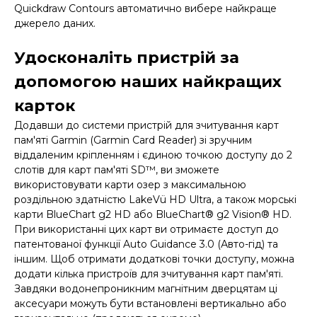
Quickdraw Contours автоматично вибере найкраще
джерело даних.
Удосконаліть пристрій за
допомогою наших найкращих
карток
Додавши до системи пристрій для зчитування карт
пам'яті Garmin (Garmin Card Reader) зі зручним
віддаленим кріпленням і єдиною точкою доступу до 2
слотів для карт пам'яті SD™, ви зможете
використовувати карти озер з максимальною
роздільною здатністю LakeVü HD Ultra, а також морські
карти BlueChart g2 HD або BlueChart® g2 Vision® HD.
При використанні цих карт ви отримаєте доступ до
патентованої функції Auto Guidance 3.0 (Авто-гід) та
іншим. Щоб отримати додаткові точки доступу, можна
додати кілька пристроїв для зчитування карт пам'яті.
Завдяки водонепроникним магнітним дверцятам ці
аксесуари можуть бути встановлені вертикально або