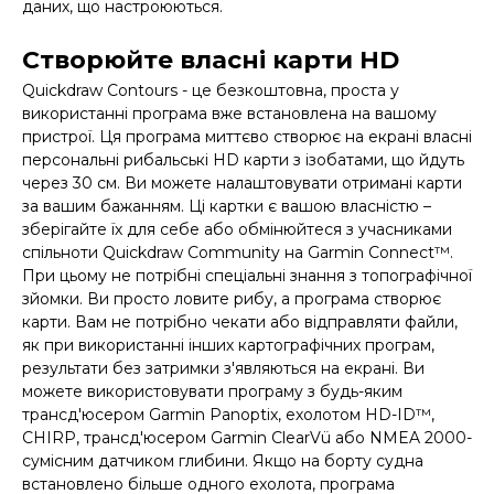
даних, що настроюються.
Створюйте власні карти HD
Quickdraw Contours - це безкоштовна, проста у
використанні програма вже встановлена ​​на вашому
пристрої. Ця програма миттєво створює на екрані власні
персональні рибальські HD карти з ізобатами, що йдуть
через 30 см. Ви можете налаштовувати отримані карти
за вашим бажанням. Ці картки є вашою власністю –
зберігайте їх для себе або обмінюйтеся з учасниками
спільноти Quickdraw Community на Garmin Connect™.
При цьому не потрібні спеціальні знання з топографічної
зйомки. Ви просто ловите рибу, а програма створює
карти. Вам не потрібно чекати або відправляти файли,
як при використанні інших картографічних програм,
результати без затримки з'являються на екрані. Ви
можете використовувати програму з будь-яким
трансд'юсером Garmin Panoptix, ехолотом HD-ID™,
CHIRP, трансд'юсером Garmin ClearVü або NMEA 2000-
сумісним датчиком глибини. Якщо на борту судна
встановлено більше одного ехолота, програма