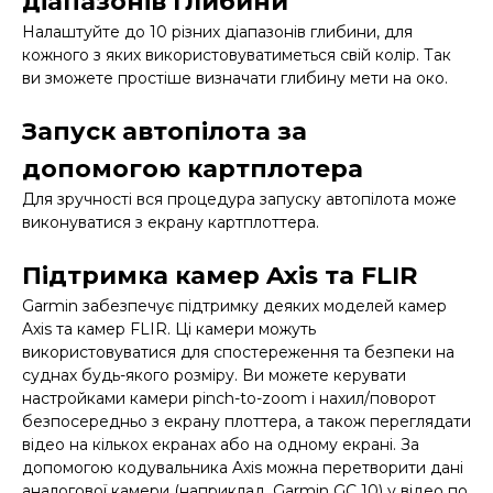
діапазонів глибини
Налаштуйте до 10 різних діапазонів глибини, для
кожного з яких використовуватиметься свій колір. Так
ви зможете простіше визначати глибину мети на око.
Запуск автопілота за
допомогою картплотера
Для зручності вся процедура запуску автопілота може
виконуватися з екрану картплоттера.
Підтримка камер Axis та FLIR
Garmin забезпечує підтримку деяких моделей камер
Axis та камер FLIR. Ці камери можуть
використовуватися для спостереження та безпеки на
суднах будь-якого розміру. Ви можете керувати
настройками камери pinch-to-zoom і нахил/поворот
безпосередньо з екрану плоттера, а також переглядати
відео на кількох екранах або на одному екрані. За
допомогою кодувальника Axis можна перетворити дані
аналогової камери (наприклад, Garmin GC 10) у відео по