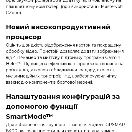
брелоку-контролері або в додатку, встановленому на
планшетному комп'ютері (при використанні Mastervolt
CZone).
Новий високопродуктивний
процесор
Оцініть швидкість відображення карток та покращену
обробку відео. Пристрій дозволяє додати зображення
від 4 IP-камер та миттєву підтримку програми Garmin
Helm™. Підвищена ефективність процесора вплине на
роботу додаткового обладнання (радару, ехолота,
мультимедійних пристроїв і т.д.), забезпечуючи чітку
взаємодію компонентів бортової мережі.
Налаштування конфігурацій за
допомогою функції
SmartMode™
Для забезпечення зручності плавання модель GPSMAP
8400 включає пресети для ехолота, радара, камер,