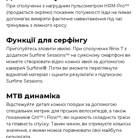
При сполученні з нагрудним пульсометром HRM-Pro™
(продається окремо) показник потужності їзди на лижах
допомагає виміряти фактичне навантаження під час
тренувань з лижного кросу.
Функції для серфінгу
Приготуйтесь зловити хвилю. При сполученні fēnix 7 з
додатком Surfline Sessions™ на сумісному смартфоні ви
можете створювати відео кожної хвилі за допомогою
камери4 Surfline®. Потім ви зможете переглянути
відзнятий матеріал і оцінити результати з підпискою
Surfline Sessions.
MTB динаміка
Відстежуйте деталі кожної поїздки за допомогою
спеціальних метрик для гірських велосипедів, а також
показників Grit™ і Flow™, які оцінюють складність траси
та плавність спуску. Таким чином, ви отримуєте кількісні
значення, з якими можна порівнювати свої майбутні
результати.