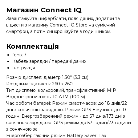
Магазин Connect IQ
Завантажуйте циферблати, поля даних, додатки та
віджети з магазину Connect IQ Store на сумісний
смартфон, а потім синхронізуйте з годинником.
Комплектація
fēnix 7
Кабель зарядки / передачі даних
Інструкція
Розмір дисплея: діаметр 1.30" (3.3 см)
Роздільна здатність: 260 x 260
Тип дисплею: кольоровий, трансфлективний MIP
Водонепроникність: 10 ATM (100 м)
Час роботи батареї: Режим смарт-часов: до 18 днів/22
дні з сонячною зарядкою. Режим GPS + музика: до 10
годин. Енергозбережний режим - до 57 днів/173 дні з
сонячною зарядкою. GPS режим до 57 годин/73 години
з сонячною за
Енергозберігаючий режим Battery Saver: Так