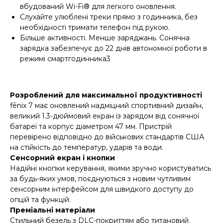
вбудований Wi-Fi® для легкого оновлення.
Слухайте улюблені треки прямо з годинника, без
необхідності тримати телефон під рукою.
Більше активності. Менше заряджань. Сонячна
зарядка забезпечує до 22 днів автономної роботи в
режимі смартгодинника3
Розроблений для максимальної продуктивності
fēnix 7 має оновлений надміцний спортивний дизайн,
великий 1.3-дюймовий екран із зарядом від сонячної
батареї та корпус діаметром 47 мм. Пристрій
перевірено відповідно до військових стандартів США
на стійкість до температур, ударів та води.
Сенсорний екран і кнопки
Надійні кнопки керування, якими зручно користуватись
за будь-яких умов, поєднуються з новим чутливим
сенсорним інтерфейсом для швидкого доступу до
опцій та функцій.
Преміальні матеріали
Стильний безель з DLC-покриттям або титановий