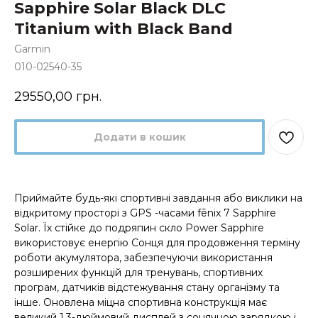
Sapphire Solar Black DLC
Titanium with Black Band
Garmin
010-02540-35
29550,00
грн.
Додати в кошик
Приймайте будь-які спортивні завдання або виклики на
відкритому просторі з GPS -часами fēnix 7 Sapphire
Solar. Їх стійке до подряпин скло Power Sapphire
використовує енергію Сонця для продовження терміну
роботи акумулятора, забезпечуючи використання
розширених функцій для тренувань, спортивних
програм, датчиків відстежування стану організму та
інше. Оновлена міцна спортивна конструкція має
великий 1,3-дюймовий дисплей з сонячною зарядкою і