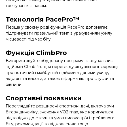
тренування з часом.
Технологія PacePro™
Перша у своєму роді функція PacePro допомагає
підтримувати правильний темп з урахуванням ухилу
місцевості під час бігу.
Функція ClimbPro
Використовуйте вбудовану програму-планувальник
підйомів ClimbPro для перегляду актуальної інформації
про поточний і майбутній підйоми з даними ухилу,
відстані та висоти, а також інформацію про спуски та
рівнини.
Спортивні показники
Переглядайте розширені спортивні дані, включаючи
бігову динаміку, значення VO2 max, яке коригується
відповідно до спеки та умов високогір’я і трейлового
бігу, рекомендації по відновленню тощо.