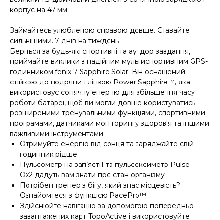
корпус на 47 мм.
Займайтесь улюбленою справою довше. Ставайте
сильнішими. 7 днів на тиждень
Беріться за будь-які спортивні та аутдор завдання,
приймайте виклики з надійним мультиспортивним GPS-
годинником fenix 7 Sapphire Solar. Він оснащений
стійкою до подряпин лінзою Power Sapphire™, яка
використовує сонячну енергію для збільшення часу
роботи батареї, щоб ви могли довше користуватись
розширеними тренувальними функціями, спортивними
програмами, датчиками моніторингу здоров'я та іншими
важливими інструментами.
Отримуйте енергію від сонця та заряджайте свій
годинник рідше.
Пульсометр на зап’ясті1 та пульсоксиметр Pulse
Ox2 дадуть вам знати про стан організму.
Потрібен тренер з бігу, який знає місцевість?
Ознайомтеся з функцією PacePro™.
Здійснюйте навігацію за допомогою попередньо
завантажених карт TopoActive і використовуйте