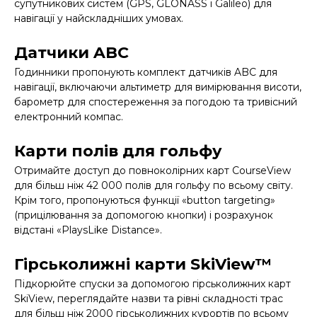
супутникових систем (GPS, GLONASS і Galileo) для
навігації у найскладніших умовах.
Датчики ABC
Годинники пропонують комплект датчиків ABC для
навігації, включаючи альтиметр для вимірювання висоти,
барометр для спостереження за погодою та тривісний
електронний компас.
Карти полів для гольфу
Отримайте доступ до повноколірних карт CourseView
для більш ніж 42 000 полів для гольфу по всьому світу.
Крім того, пропонуються функції «button targeting»
(прицілювання за допомогою кнопки) і розрахунок
відстані «PlaysLike Distance».
Гірськолижні карти SkiView™
Підкорюйте спуски за допомогою гірськолижних карт
SkiView, переглядайте назви та рівні складності трас
для більш ніж 2000 гірськолижних курортів по всьому