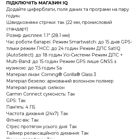
ПІДКЛЮЧІТЬ МАГАЗИН IQ
Додайте циферблати, поля даних та програми на пару
годин.
Швидкознімні стрічки: так (22 мм, промисловий
стандарт)
Розмір дисплея: 1.1" (28.1 мм)
Час роботи батареї: Режим Smartwatch: до 15 днів GPS-
тільки режим ГНСС: до 24 годин Режим ДПС SatIQ
(AutoSelect): до 18 годин Усі-Системи Режим ДПС +
Multi-Band: до 15 годин Режим GPS лише GNSS з
музикою: до 7,5 годин Sa
Матеріал лінзи: Corning® Gorilla® Glass 3
Матеріал безелю: армований волокном полімер
Матеріал ремінця: силікон
Garmin Connect сумісність: Так
GPS: Так
Пам'ять: 4 ГБ
Частота дихання (24x7): Так
Фітнес-вік: Так
Стрес протягом усього дня: Так
Таймер релаксаційного дихання: Так