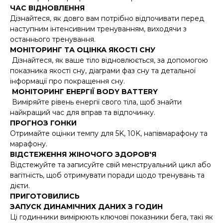
ЧАС ВІДНОВЛЕННЯ
Дізнайтеся, як довго вам потрібно відпочивати перед
наступним інтенсивним тренуванням, виходячи з
останнього тренування.
МОНІТОРИНГ ТА ОЦІНКА ЯКОСТІ СНУ
Дізнайтеся, як ваше тіло відновлюється, за допомогою
показника якості сну, діаграми фаз сну та детальної
інформації про покращення сну.
МОНІТОРИНГ ЕНЕРГІЇ BODY BATTERY
Виміряйте рівень енергії свого тіла, щоб знайти
найкращий час для вправ та відпочинку.
ПРОГНОЗ ГОНКИ
Отримайте оцінки темпу для 5K, 10K, напівмарафону та
марафону.
ВІДСТЕЖЕННЯ ЖІНОЧОГО ЗДОРОВ'Я
Відстежуйте та записуйте свій менструальний цикл або
вагітність, щоб отримувати поради щодо тренувань та
дієти.
ПРИГОТОВИЛИСЬ
ЗАПУСК ДИНАМІЧНИХ ДАНИХ З ГОДИН
Ці годинники вимірюють ключові показники бега, такі як