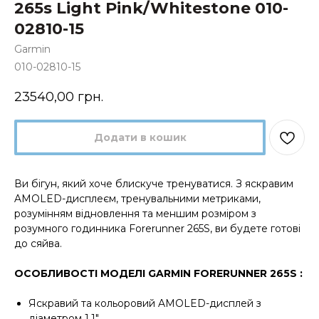
265s Light Pink/Whitestone 010-
02810-15
Garmin
010-02810-15
23540,00
грн.
Додати в кошик
Ви бігун, який хоче блискуче тренуватися. З яскравим
AMOLED-дисплеєм, тренувальними метриками,
розумінням відновлення та меншим розміром з
розумного годинника Forerunner 265S, ви будете готові
до сяйва.
ОСОБЛИВОСТІ МОДЕЛІ GARMIN FORERUNNER 265S :
Яскравий та кольоровий AMOLED-дисплей з
діаметром 1,1″