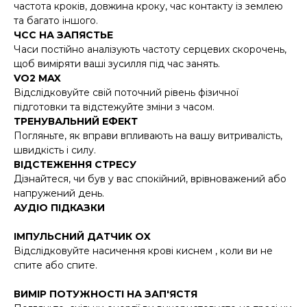
частота кроків, довжина кроку, час контакту із землею
та багато іншого.
ЧСС НА ЗАПЯСТЬЕ
Часи постійно аналізують частоту серцевих скорочень,
щоб виміряти ваші зусилля під час занять.
VO2 MAX
Відслідковуйте свій поточний рівень фізичної
підготовки та відстежуйте зміни з часом.
ТРЕНУВАЛЬНИЙ ЕФЕКТ
Погляньте, як вправи впливають на вашу витривалість,
швидкість і силу.
ВІДСТЕЖЕННЯ СТРЕСУ
Дізнайтеся, чи був у вас спокійний, врівноважений або
напружений день.
АУДІО ПІДКАЗКИ
ІМПУЛЬСНИЙ ДАТЧИК OX
Відслідковуйте насичення крові киснем , коли ви не
спите або спите.
ВИМІР ПОТУЖНОСТІ НА ЗАП'ЯСТЯ