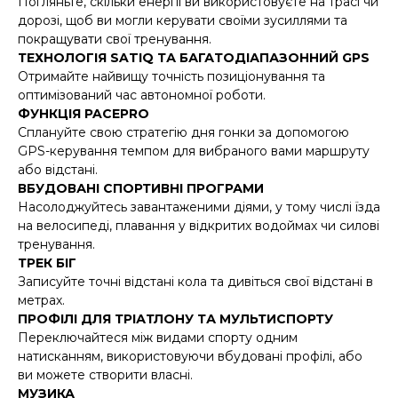
Погляньте, скільки енергії ви використовуєте на трасі чи
дорозі, щоб ви могли керувати своїми зусиллями та
покращувати свої тренування.
ТЕХНОЛОГІЯ SATIQ ТА БАГАТОДІАПАЗОННИЙ GPS
Отримайте найвищу точність позиціонування та
оптимізований час автономної роботи.
ФУНКЦІЯ PACEPRO
Сплануйте свою стратегію дня гонки за допомогою
GPS-керування темпом для вибраного вами маршруту
або відстані.
ВБУДОВАНІ СПОРТИВНІ ПРОГРАМИ
Насолоджуйтесь завантаженими діями, у тому числі їзда
на велосипеді, плавання у відкритих водоймах чи силові
тренування.
ТРЕК БІГ
Записуйте точні відстані кола та дивіться свої відстані в
метрах.
ПРОФІЛІ ДЛЯ ТРІАТЛОНУ ТА МУЛЬТИСПОРТУ
Переключайтеся між видами спорту одним
натисканням, використовуючи вбудовані профілі, або
ви можете створити власні.
МУЗИКА