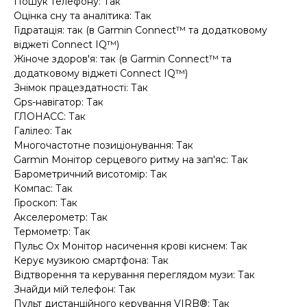
Пошук телефону: Так
Оцінка сну та аналітика: Так
Гідратація: так (в Garmin Connect™ та додатковому
віджеті Connect IQ™)
Жіноче здоров'я: так (в Garmin Connect™ та
додатковому віджеті Connect IQ™)
Знімок працездатності: Так
Gps-навігатор: Так
ГЛОНАСС: Так
Галілео: Так
Многочастотне позиціонування: Так
Garmin Монітор серцевого ритму на зап'яс: Так
Барометричний висотомір: Так
Компас: Так
Гіроскоп: Так
Акселерометр: Так
Термометр: Так
Пульс Ox Монітор насичення крові киснем: Так
Керує музикою смартфона: Так
Відтворення та керування переглядом музи: Так
Знайди мій телефон: Так
Пульт дистанційного керування VIRB®: Так