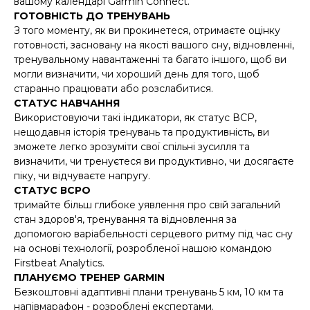
вашому календарі Garmin Connect.
ГОТОВНІСТЬ ДО ТРЕНУВАНЬ
З того моменту, як ви прокинетеся, отримаєте оцінку
готовності, засновану на якості вашого сну, відновленні,
тренувальному навантаженні та багато іншого, щоб ви
могли визначити, чи хороший день для того, щоб
старанно працювати або розслабитися.
СТАТУС НАВЧАННЯ
Використовуючи такі індикатори, як статус ВСР,
нещодавня історія тренувань та продуктивність, ви
зможете легко зрозуміти свої спільні зусилля та
визначити, чи тренуєтеся ви продуктивно, чи досягаєте
піку, чи відчуваєте напругу.
СТАТУС ВСРО
тримайте більш глибоке уявлення про свій загальний
стан здоров'я, тренування та відновлення за
допомогою варіабельності серцевого ритму під час сну
на основі технології, розробленої нашою командою
Firstbeat Analytics.
ПЛАНУЄМО ТРЕНЕР GARMIN
Безкоштовні адаптивні плани тренувань 5 км, 10 км та
напівмарафон - розроблені експертами.