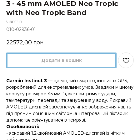
3 - 45 mm AMOLED Neo Tropic
with Neo Tropic Band
Garmin
010-02936-01
22572,00
грн.
Додати в кошик
Garmin Instinct 3
— це міцний смартгодинник із GPS,
розроблений для екстремальних умов. Завдяки міцному
корпусу розміром 45 мм ґаджет витримує удари,
температурні перепади та занурення у воду. Яскравий
AMOLED-дисплей забезпечує чітке зображення навіть
під прямим сонячним світлом, а інтегрований ліхтарик
допомагає орієнтуватися в темряві.
Особливості:
- яскравий 1,2-дюймовий AMOLED-дисплей із чітким
зображенням;