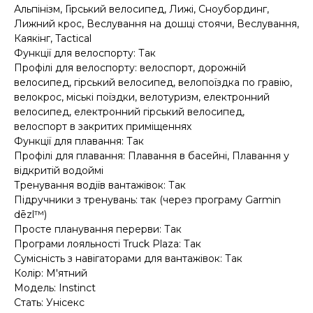
Альпінізм, Гірський велосипед, Лижі, Сноубординг,
Лижний крос, Веслування на дошці стоячи, Веслування,
Каякінг, Tactical
Функції для велоспорту: Так
Профілі для велоспорту: велоспорт, дорожній
велосипед, гірський велосипед, велопоїздка по гравію,
велокрос, міські поїздки, велотуризм, електронний
велосипед, електронний гірський велосипед,
велоспорт в закритих приміщеннях
Функції для плавання: Так
Профілі для плавання: Плавання в басейні, Плавання у
відкритій водоймі
Тренування водіїв вантажівок: Так
Підручники з тренувань: так (через програму Garmin
dēzl™)
Просте планування перерви: Так
Програми лояльності Truck Plaza: Так
Сумісність з навігаторами для вантажівок: Так
Колір: М'ятний
Модель: Instinct
Стать: Унісекс