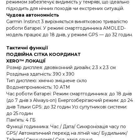
режимом забезпечує видимість у темряві, що ідеально
підходить для нічних походів чи екстрених ситуацій.
Чудова автономність
Garmin Instinct 3 вирізняється винятковою тривалістю
роботи батареї. У режимі смартгодинника AMOLED-
модель працює до 18 днів, у режимі GPS — до 32 годин.
Тактичні функції
ПОДВІЙНА СІТКА КООРДИНАТ
XERO™ ЛОКАЦІЇ
Розмір дисплея: двовіконний дизайн; 2.3 x 2.3 см
Роздільна здатність: 390 x 390
Тип дисплею: хімічно зміцнене скло
Водонепроникність: 10 АТМ
Час роботи батареї: Режим смартгодинника: до 18 днів
(до 7 днів з Always-on) Енергозберігаючий режим: до 24
днів Тільки GPS: до 32 годин Усі супутникові системи:
до 25 годин
Пам'ять: 4 ГБ
Функції годинника: Час / Дата/ Синхронізація часу по
GPS/ Автоматичний перехід на літній час/ Будильник/
Таймер/ Секундомір/ Схід, захід сонця