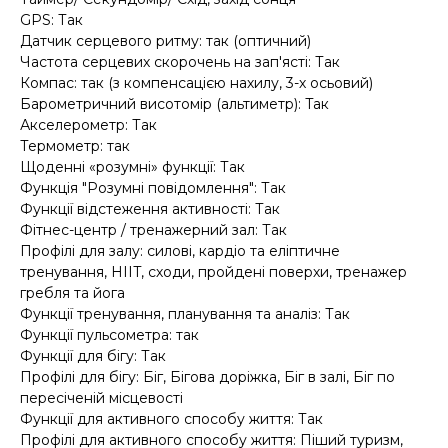
GPS: Так
Датчик серцевого ритму: так (оптичний)
Частота серцевих скорочень на зап'ясті: Так
Компас: так (з компенсацією нахилу, 3-х осьовий)
Барометричний висотомір (альтиметр): Tак
Акселерометр: Так
Термометр: так
Щоденні «розумні» функції: Так
Функція "Розумні повідомлення": Так
Функції відстеження активності: Так
Фітнес-центр / тренажерний зал: Так
Профілі для залу: силові, кардіо та еліптичне
тренування, HIIT, сходи, пройдені поверхи, тренажер
гребля та йога
Функції тренування, планування та аналіз: Так
Функції пульсометра: так
Функції для бігу: Так
Профілі для бігу: Біг, Бігова доріжка, Біг в залі, Біг по
пересіченій місцевості
Функції для активного способу життя: Так
Профілі для активного способу життя: Піший туризм,