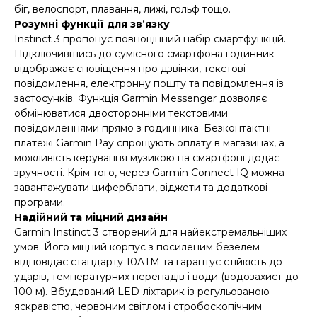
біг, велоспорт, плавання, лижі, гольф тощо.
Розумні функції для зв’язку
Instinct 3 пропонує повноцінний набір смартфункцій.
Підключившись до сумісного смартфона годинник
відображає сповіщення про дзвінки, текстові
повідомлення, електронну пошту та повідомлення із
застосунків. Функція Garmin Messenger дозволяє
обмінюватися двосторонніми текстовими
повідомленнями прямо з годинника. Безконтактні
платежі Garmin Pay спрощують оплату в магазинах, а
можливість керування музикою на смартфоні додає
зручності. Крім того, через Garmin Connect IQ можна
завантажувати циферблати, віджети та додаткові
програми.
Надійний та міцний дизайн
Garmin Instinct 3 створений для найекстремальніших
умов. Його міцний корпус з посиленим безелем
відповідає стандарту 10ATM та гарантує стійкість до
ударів, температурних перепадів і води (водозахист до
100 м). Вбудований LED-ліхтарик із регульованою
яскравістю, червоним світлом і стробоскопічним