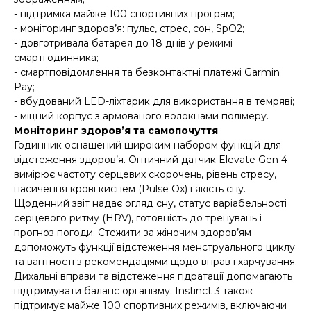
- підтримка майже 100 спортивних програм;
- моніторинг здоров’я: пульс, стрес, сон, SpO2;
- довготривала батарея до 18 днів у режимі
смартгодинника;
- смартповідомлення та безконтактні платежі Garmin
Pay;
- вбудований LED-ліхтарик для використання в темряві;
- міцний корпус з армованого волокнами полімеру.
Моніторинг здоров’я та самопочуття
Годинник оснащений широким набором функцій для
відстеження здоров’я. Оптичний датчик Elevate Gen 4
вимірює частоту серцевих скорочень, рівень стресу,
насичення крові киснем (Pulse Ox) і якість сну.
Щоденний звіт надає огляд сну, статус варіабельності
серцевого ритму (HRV), готовність до тренувань і
прогноз погоди. Стежити за жіночим здоров’ям
допоможуть функції відстеження менструального циклу
та вагітності з рекомендаціями щодо вправ і харчування.
Дихальні вправи та відстеження гідратації допомагають
підтримувати баланс організму. Instinct 3 також
підтримує майже 100 спортивних режимів, включаючи