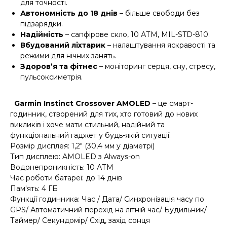
для точності.
Автономність до 18 днів
– більше свободи без
підзарядки.
Надійність
– сапфірове скло, 10 АТМ, MIL-STD-810.
Вбудований ліхтарик
– налаштування яскравості та
режими для нічних занять.
Здоров’я та фітнес
– моніторинг серця, сну, стресу,
пульсоксиметрія.
Garmin Instinct Crossover AMOLED
– це смарт-
годинник, створений для тих, хто готовий до нових
викликів і хоче мати стильний, надійний та
функціональний гаджет у будь-якій ситуації.
Розмір дисплея: 1,2" (30,4 мм у діаметрі)
Тип дисплею: AMOLED з Always-on
Водонепроникність: 10 АТМ
Час роботи батареї: до 14 днів
Пам'ять: 4 ГБ
Функції годинника: Час / Дата/ Синхронізація часу по
GPS/ Автоматичний перехід на літній час/ Будильник/
Таймер/ Секундомір/ Схід, захід сонця