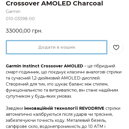
Crossover AMOLED Charcoal
Garmin
010-03398-00
33000,00
грн.
Додати в кошик
Garmin Instinct Crossover AMOLED
– це гібридний
смарт-годинник, що поєднує класичні аналогові стрілки
та сучасний 1,2-дюймовий AMOLED-дисплей.
Створений для тих, хто шукає баланс між стилем,
функціональністю та витривалістю, він стане надійним
супутником у будь-яких умовах.
Завдяки
інноваційній технології REVODRIVE
стрілки
автоматично калібруються після ударів чи трясіння,
забезпечуючи точність ходу. Металевий безель,
сапфірове скло, водонепроникність до 10 АТМ і