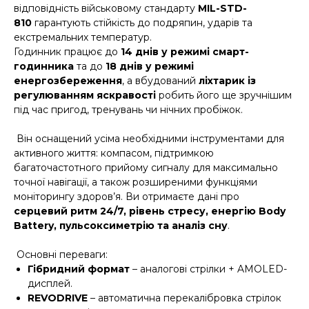
відповідність військовому стандарту
MIL-STD-
810
гарантують стійкість до подряпин, ударів та
екстремальних температур.
Годинник працює до
14 днів у режимі смарт-
годинника
та до
18 днів у режимі
енергозбереження
, а вбудований
ліхтарик із
регулюванням яскравості
робить його ще зручнішим
під час пригод, тренувань чи нічних пробіжок.
Він оснащений усіма необхідними інструментами для
активного життя: компасом, підтримкою
багаточастотного прийому сигналу для максимально
точної навігації, а також розширеними функціями
моніторингу здоров’я. Ви отримаєте дані про
серцевий ритм 24/7, рівень стресу, енергію Body
Battery, пульсоксиметрію та аналіз сну
.
Основні переваги:
Гібридний формат
– аналогові стрілки + AMOLED-
дисплей.
REVODRIVE
– автоматична перекалібровка стрілок