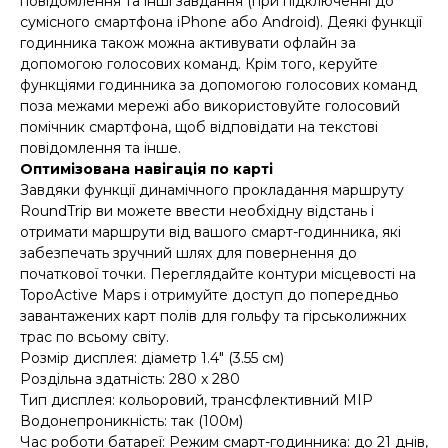
повідомлення та інші завдання (при підключенні до
сумісного смартфона iPhone або Android). Деякі функції
годинника також можна активувати офлайн за
допомогою голосових команд. Крім того, керуйте
функціями годинника за допомогою голосових команд
поза межами мережі або використовуйте голосовий
помічник смартфона, щоб відповідати на текстові
повідомлення та інше.
Оптимізована навігація по карті
Завдяки функції динамічного прокладання маршруту
RoundTrip ви можете ввести необхідну відстань і
отримати маршрути від вашого смарт-годинника, які
забезпечать зручний шлях для повернення до
початкової точки. Переглядайте контури місцевості на
TopoActive Maps і отримуйте доступ до попередньо
завантажених карт полів для гольфу та гірськолижних
трас по всьому світу.
Розмір дисплея: діаметр 1.4" (3.55 см)
Роздільна здатність: 280 x 280
Тип дисплея: кольоровий, трансфлективний MIP
Водонепроникність: так (100м)
Час роботи батареї: Режим смарт-годинника: до 21 днів,