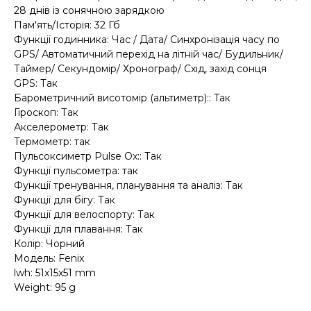
28 днів із сонячною зарядкою
Пам'ять/Історія: 32 Гб
Функції годинника: Час / Дата/ Синхронізація часу по
GPS/ Автоматичний перехід на літній час/ Будильник/
Таймер/ Секундомір/ Хронограф/ Схід, захід сонця
GPS: Так
Барометричний висотомір (альтиметр):: Tак
Гіроскоп: Так
Акселерометр: Так
Термометр: так
Пульсоксиметр Pulse Ox:: Так
Функції пульсометра: так
Функції тренування, планування та аналіз: Так
Функції для бігу: Так
Функції для велоспорту: Так
Функції для плавання: Так
Колір: Чорний
Модель: Fenix
lwh: 51x15x51 mm
Weight: 95 g