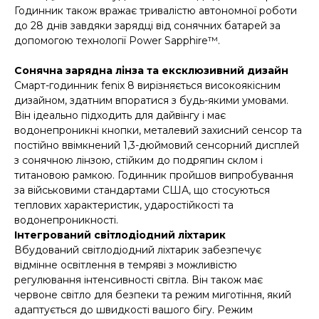
Годинник також вражає тривалістю автономної роботи
до 28 днів завдяки зарядці від сонячних батарей за
допомогою технології Power Sapphire™.
Сонячна зарядна лінза та ексклюзивний дизайн
Смарт-годинник fenix 8 вирізняється високоякісним
дизайном, здатним впоратися з будь-якими умовами.
Він ідеально підходить для дайвінгу і має
водонепроникні кнопки, металевий захисний сенсор та
постійно ввімкнений 1,3-дюймовий сенсорний дисплей
з сонячною лінзою, стійким до подряпин склом і
титановою рамкою. Годинник пройшов випробування
за військовими стандартами США, що стосуються
теплових характеристик, ударостійкості та
водонепроникності.
Інтегрований світлодіодний ліхтарик
Вбудований світлодіодний ліхтарик забезпечує
відмінне освітлення в темряві з можливістю
регулювання інтенсивності світла. Він також має
червоне світло для безпеки та режим миготіння, який
адаптується до швидкості вашого бігу. Режим