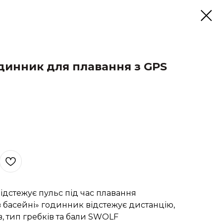
годинник для плавання з GPS
відстежує пульс під час плавання
 басейні» годинник відстежує дистанцію,
ів, тип гребків та бали SWOLF