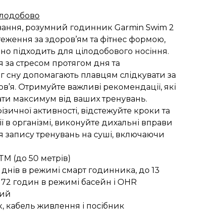
ілодобово
вання, розумний годинник Garmin Swim 2
теження за здоров’ям та фітнес формою,
ьно підходить для цілодобового носіння.
ня за стресом протягом дня та
 сну допомагають плавцям слідкувати за
ов’я. Отримуйте важливі рекомендації, які
ти максимум від ваших тренувань.
ізичної активності, відстежуйте кроки та
ї в організмі, виконуйте дихальні вправи
ля запису тренувань на суші, включаючи
TM (до 50 метрів)
7 днів в режимі смарт годинника, до 13
 72 годин в режимі басейн і OHR
вий
, кабель живлення і посібник