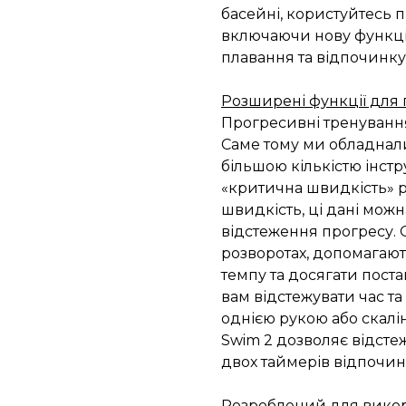
басейні, користуйтесь
включаючи нову функці
плавання та відпочинку,
Розширені функції для
Прогресивні тренування
Саме тому ми обладнал
більшою кількістю інст
«критична швидкість» 
швидкість, ці дані мож
відстеження прогресу. 
розворотах, допомагають
темпу та досягати пост
вам відстежувати час т
однією рукою або скалі
Swim 2 дозволяє відсте
двох таймерів відпочин
Розроблений для викор