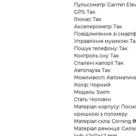
Пульсометр: Garmin Ele
GPS: Так
Глонас: Так
Акселерометр: Так
Повідомлення зі смартф
Управління музикою: Та
Пошук телефону: Так
Контроль сну: Так
Спалені калорії: Так
Автопауза: Так
Можливості: Автоматиче
Колір: Чорний
Модель: Swim
Стать: Чоловічі
Матеріал корпусу: Пос
кришкою з полімеру
Матеріал скла: Corning ® 
Матеріал ремінця: Силі
lwh: 42x11x42 mm