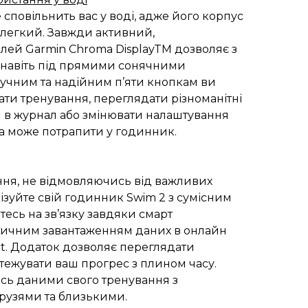
 сповільнить вас у воді, адже його корпус
 легкий. Завжди активний,
ей Garmin Chroma DisplayTM дозволяє з
і навіть під прямими сонячними
учним та надійним п’яти кнопкам ви
ти тренування, переглядати різноманітні
и в журнал або змінювати налаштування
а може потрапити у годинник.
ння, не відмовляючись від важливих
ізуйте свій годинник Swim 2 з сумісним
есь на зв’язку завдяки смарт
атичним завантаженням даних в онлайн
ct. Додаток дозволяє переглядати
дстежувати ваш прогрес з плином часу.
сь даними свого тренування з
рузями та близькими.