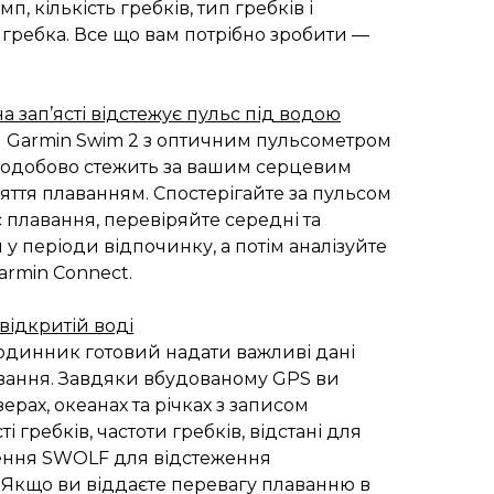
, кількість гребків, тип гребків і
гребка. Все що вам потрібно зробити —
 зап’ясті відстежує пульс під водою
 Garmin Swim 2 з оптичним пульсометром
цілодобово стежить за вашим серцевим
ття плаванням. Спостерігайте за пульсом
с плавання, перевіряйте середні та
у періоди відпочинку, а потім аналізуйте
armin Connect.
 відкритій воді
годинник готовий надати важливі дані
вання. Завдяки вбудованому GPS ви
ерах, океанах та річках з записом
ті гребків, частоти гребків, відстані для
чення SWOLF для відстеження
 Якщо ви віддаєте перевагу плаванню в