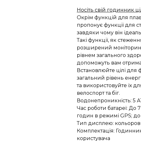
Носіть свій годинник ц
Окрім функцій для пла
пропонує функції для с
завдяки чому він ідеал
Такі функції, як стежен
розширений моніторинг
рівнем загального здор
допоможуть вам отрима
Встановлюйте цілі для ф
загальний рівень енергі
та використовуйте їх д
велоспорт та біг.
Водонепроникність: 5 A
Час роботи батареї: До 
годин в режимі GPS; до
Тип дисплею: кольоро
Комплектація: Годинник
користувача