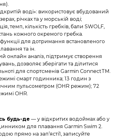
ня).
ідкритій воді»: використовує вбудований
ерах, річках та у морській воді;
ія, темп, кількість гребків, бали SWOLF,
дстань кожного окремого гребка.
функції для дотримання встановленого
лавання та ін.
й онлайн аналіз, підтримує створення
вань, дозволяє зберігати та ділитися
ьноті для спортсменів Garmin ConnectTM.
режимі смарт годинника; 13 годин з
ичним пульсометром (OHR режим); 72
ежимі OHR.
сь будь-де
— у відкритих водоймах або у
динником для плавання Garmin Swim 2.
одою прямо на зап’ясті1, записуйте