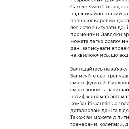
Garmin Swim 2 нізащо не
надзвичайно тонкий та
повнокольоровий диспл
легкістю зчитувати дан
променями. Завдяки зр
можете легко розпочина
дані, записувати вправ
не хвилюючись, що вод
Залишайтесь на зв’язку
Записуйте свої тренува
смарт функцій. Синхрон
смартфоном та залишайт
нотифікаціям та автом
ком’юніті Garmin Conne
деталізовані дані та ві
Також ви можете ділити
тренерами, колегами, д