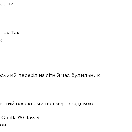
vate™
ону: Так
к
скийй перехід на літній час, будильник
илений волокнами полімер із задньою
Gorilla ® Glass 3
кон