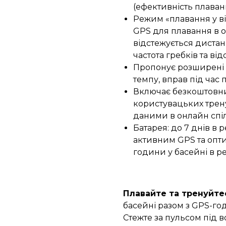
(ефективність плаван
Режим «плавання у в
GPS для плавання в оз
відстежується дистанц
частота гребків та ві
Пропонує розширені 
темпу, вправ під час п
Включає безкоштовни
користувацьких трену
даними в онлайн спіл
Батарея: до 7 днів в 
активним GPS та опт
години у басейні в р
Плавайте та тренуйте
басейні разом з GPS-го
Стежте за пульсом під в