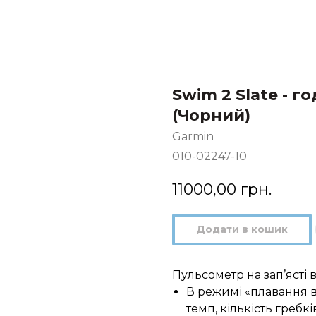
Swim 2 Slate - 
(Чорний)
Garmin
010-02247-10
11000,00
грн.
Додати в кошик
Пульсометр на зап’ясті 
В режимі «плавання в
темп, кількість гребк