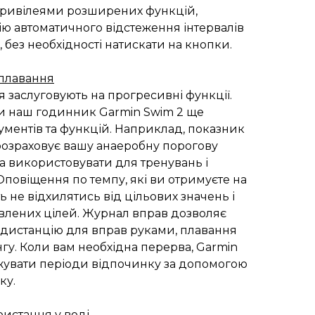
 привілеями розширених функцій,
ю автоматичного відстеження інтервалів
 без необхідності натискати на кнопки.
 плавання
 заслуговують на прогресивні функції.
и наш годинник Garmin Swim 2 ще
рументів та функцій. Наприклад, показник
розраховує вашу анаеробну порогову
на використовувати для тренувань і
Оповіщення по темпу, які ви отримуєте на
 не відхилятись від цільових значень і
авлених цілей. Журнал вправ дозволяє
а дистанцію для вправ руками, плавання
нгу. Коли вам необхідна перерва, Garmin
жувати періоди відпочинку за допомогою
ку.
истання у воді