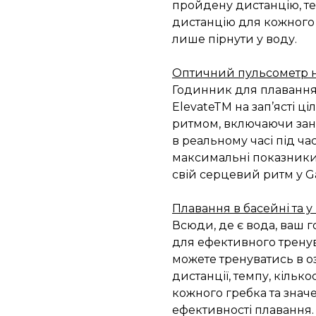
пройдену дистанцію, темп
дистанцію для кожного 
лише пірнути у воду.
Оптичний пульсометр на
Годинник для плавання
ElevateTM на зап’ясті 
ритмом, включаючи заня
в реальному часі під ча
максимальні показники 
свій серцевий ритм у G
Плавання в басейні та у
Всюди, де є вода, ваш 
для ефективного трену
можете тренуватись в оз
дистанції, темпу, кількос
кожного гребка та зна
ефективності плавання.