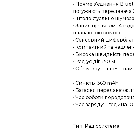
• Пряме з'єднання Blueto
потужність передавача
• Інтелектуальне шумоз
• Запис протягом 14 год
плаваючою комою.
• Сенсорний циферблат
• Компактний та надлег
• Висока швидкість пере
• Радіус дії: 250 м.
• Об'єм внутрішньої пам'я
• Ємність: 360 mAh
• Батарея передавача: лі
• Час роботи передавача
• Час заряду: 1 година 1
Тип: Радіосистема