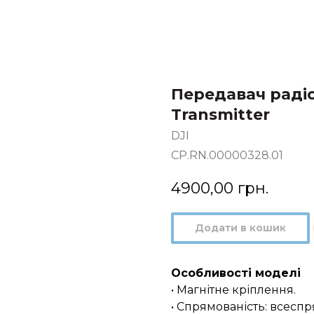
Передавач радіо
Transmitter
DJI
CP.RN.00000328.01
4900,00
грн.
Додати в кошик
Особливості моделі
• Магнітне кріплення.
• Спрямованість: всесп