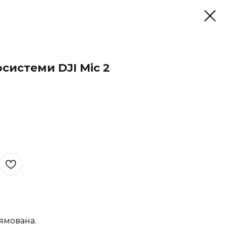
системи DJI Mic 2
рямована.