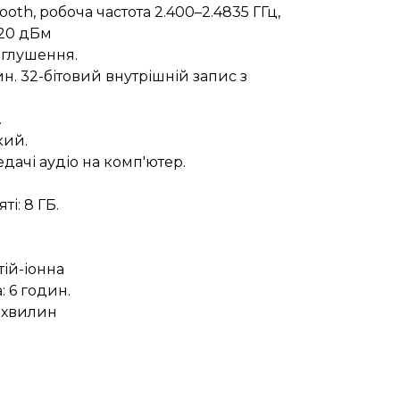
oth, робоча частота 2.400–2.4835 ГГц,
 20 дБм
аглушення.
ин. 32-бітовий внутрішній запис з
.
кий.
дачі аудіо на комп'ютер.
ті: 8 ГБ.
тій-іонна
: 6 годин.
0 хвилин