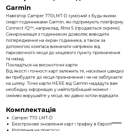
Garmin
Навігатор Camper 770LMT-D сумісний з будь-якими
смарт-годинниками Garmin, які підтримують платформу
Connect IQ™, наприклад, fēnix 5 (продаються окремо).
Синхронизація з годинником дозволяє виводити
попередження на екран годинника, а також за
допомогою компаса визначати напрямок від
парковочного місця до кінцевого пункту призначення
та назад.
Покладіться на високоточні карти
Від якості і точності карт залежить те, наскільки швидко
ви прибудете до місця призначення і чи не заблукаєте
на шляху. Точні карти HERE від Garmin нададуть вам
необхідну інформацію у найпотрібніший момент -
сміливо вирушайте у місця, які давно хотіли відвідати.
Комплектація
Camper 770 LMT-D
Безстрокове оновлення карт і трафіку в Європі*******
Кріплення на присосці