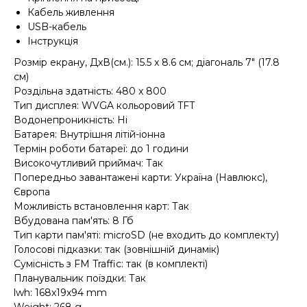
Кабель живлення
USB-кабель
Інструкція
Розмір екрану, ДxВ(см.): 15.5 x 8.6 см; діагональ 7" (17.8
см)
Роздільна здатність: 480 x 800
Тип дисплея: WVGA кольоровий TFT
Водонепроникність: Ні
Батарея: Внутрішня літій-іонна
Термін роботи батареї: до 1 години
Високочутливий приймач: Так
Попередньо завантажені карти: Україна (Навлюкс),
Європа
Можливість встановлення карт: Так
Вбудована пам'ять: 8 Гб
Тип карти пам'яті: microSD (не входить до комплекту)
Голосові підказки: так (зовнішній динамік)
Сумісність з FM Traffic: так (в комплекті)
Планувальник поїздки: Так
lwh: 168x19x94 mm