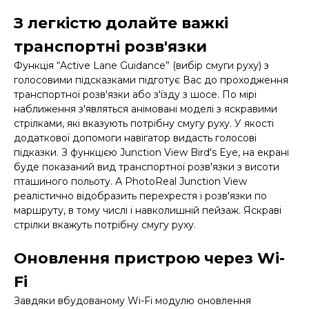
З легкістю долайте важкі
транспортні розв'язки
Функція “Active Lane Guidance” (вибір смуги руху) з
голосовими підсказками підготує Вас до проходження
транспортної розв'язки або з'їзду з шосе. По мірі
наближення з'являться анімовані моделі з яскравими
стрілками, які вказують потрібну смугу руху. У якості
додаткової допомоги навігатор видасть голосові
підказки. З функцією Junction View Bird's Eye, на екрані
буде показаний вид транспортної розв'язки з висоти
пташиного польоту. А PhotoReal Junction View
реалістично відобразить перехрестя і розв'язки по
маршруту, в тому числі і навколишній пейзаж. Яскраві
стрілки вкажуть потрібну смугу руху.
Оновлення пристрою через Wi-
Fi
Завдяки вбудованому Wi-Fi модулю оновлення