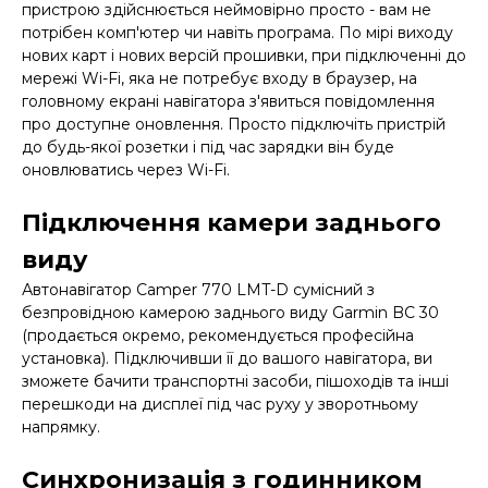
пристрою здійснюється неймовірно просто - вам не
потрібен комп'ютер чи навіть програма. По мірі виходу
нових карт і нових версій прошивки, при підключенні до
мережі Wi-Fi, яка не потребує входу в браузер, на
головному екрані навігатора з'явиться повідомлення
про доступне оновлення. Просто підключіть пристрій
до будь-якої розетки і під час зарядки він буде
оновлюватись через Wi-Fi.
Підключення камери заднього
виду
Автонавігатор Camper 770 LMT-D сумісний з
безпровідною камерою заднього виду Garmin BC 30
(продається окремо, рекомендується професійна
установка). Підключивши її до вашого навігатора, ви
зможете бачити транспортні засоби, пішоходів та інші
перешкоди на дисплеї під час руху у зворотньому
напрямку.
Синхронизація з годинником