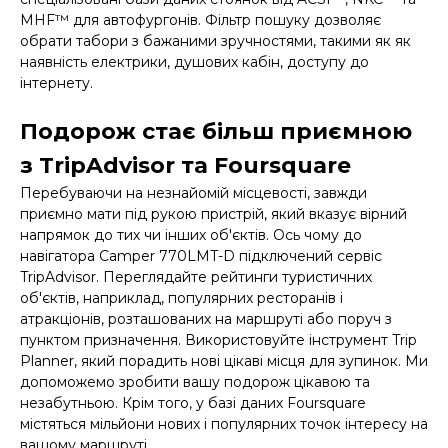
MHF™ для автофургонів. Фільтр пошуку дозволяє
обрати табори з бажаними зручностями, такими як як
наявність електрики, душових кабін, доступу до
інтернету.
Подорож стає більш приємною
з TripAdvisor та Foursquare
Перебуваючи на незнайомій місцевості, завжди
приємно мати під рукою пристрій, який вказує вірний
напрямок до тих чи інших об'єктів. Ось чому до
навігатора Camper 770LMT-D підключений сервіс
TripAdvisor. Переглядайте рейтинги туристичних
об'єктів, наприклад, популярних ресторанів і
атракціонів, розташованих на маршруті або поруч з
пунктом призначення. Використовуйте інструмент Trip
Planner, який порадить нові цікаві місця для зупинок. Ми
допоможемо зробити вашу подорож цікавою та
незабутньою. Крім того, у базі даних Foursquare
містяться мільйони нових і популярних точок інтересу на
вашому маршруті.