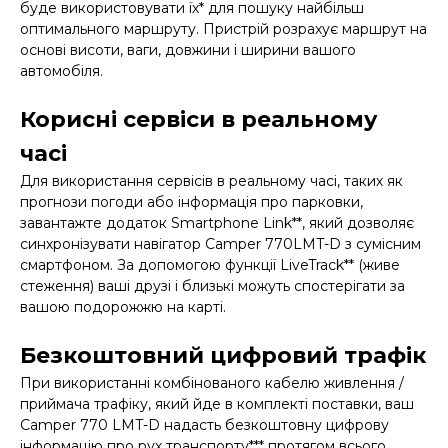
буде використовувати їх* для пошуку найбільш
оптимального маршруту. Пристрій розрахує маршрут на
основі висоти, ваги, довжини і ширини вашого
автомобіля.
Корисні сервіси в реальному
часі
Для використання сервісів в реальному часі, таких як
прогнози погоди або інформація про парковки,
завантажте додаток Smartphone Link**, який дозволяє
синхронізувати навігатор Camper 770LMT-D з сумісним
смартфоном. За допомогою функції LiveTrack** (живе
стеження) ваші друзі і близькі можуть спостерігати за
вашою подорожжю на карті.
Безкоштовний цифровий трафік
При використанні комбінованого кабелю живлення /
приймача трафіку, який йде в комплекті поставки, ваш
Camper 770 LMT-D надасть безкоштовну цифрову
інформацію про рух транспорту*** протягом всього