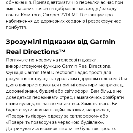
обмеження. Прилад автоматично переключає час при
зміні часових поясів і відображає час сходу / заходу
сонця. Крім того, Camper 770LMT-D сповіщає про
наближення до державних кордонів і розраховує час
прибуття.
Зрозумілі підказки від Garmin
Real Directions™
Погляньте по-новому на голосові підказки,
використовуючи функцію Garmin Real Directions.
Функція Garmin Real Directions* надає прості для
розуміння інструкції натуральним і дружнім голосом. Для
цього використовуються помітні орієнтири, наприклад,
дорожні знаки, будівлі або світлофори. Вам більше не
доведеться переживати стрес, намагаючись розібрати
назви вулиць, які важко читаються. Замість цього, Ви
будете чути чіткі навігаційні вказівки, наприклад:
«Поверніть ліворуч одразу за світлофором» або
«Поверніть праворуч за червоною будівлею».
Дотримуватись вказівок ніколи не було так просто.