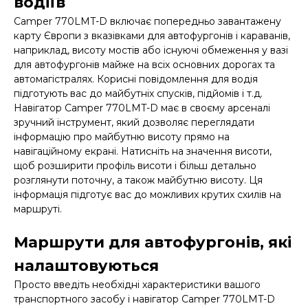
водіїв
Camper 770LMT-D включає попередньо завантажену
карту Європи з вказівками для автофургонів і караванів,
наприклад, висоту мостів або існуючі обмеження у вазі
для автофургонів майже на всіх основних дорогах та
автомагістралях. Корисні повідомлення для водія
підготують вас до майбутніх спусків, підйомів і т.д.
Навігатор Camper 770LMT-D має в своєму арсеналі
зручний інструмент, який дозволяє переглядати
інформацію про майбутню висоту прямо на
навігаційному екрані. Натисніть на значення висоти,
щоб розширити профіль висоти і більш детально
розглянути поточну, а також майбутню висоту. Ця
інформація підготує вас до можливих крутих схилів на
маршруті.
Маршрути для автофургонів, які
налаштовуються
Просто введіть необхідні характеристики вашого
транспортного засобу і навігатор Camper 770LMT-D