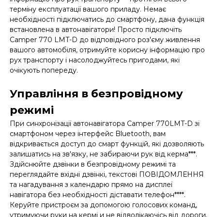
терміну експлуатації вашого приладу. Немає
необхідності підключатись до смартфону, дана функція
встановлена в автонавігатори! Просто підключіть
Camper 770 LMT-D до відповідного роз'єму живлення
вашого автомобіля, отримуйте корисну інформацію про
рух транспорту і насолоджуйтесь пригодами, які
очікують попереду.
Управління в безпровідному
режимі
При синхронізації автонавігатора Camper 770LMT-D зі
смартфоном через інтерфейс Bluetooth, вам
відкривається доступ до смарт функцій, які дозволяють
залишатись на зв'язку, не забираючи рук від керма***.
Здійснюйте дзвінки в безпровідному режимі та
переглядайте вхідні дзвінкі, текстові ПОВІДОМЛЕННЯ
та нагадування з календарю прямо на дисплеї
навігатора без необхідності діставати телефон****.
Керуйте пристроєм за допомогою голосових команд,
утримуючи руки на кермі и не відволікаючісь від дороги.