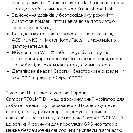
в реальному часі**, такі як LiveTrack і базові прогнози
погоди з мобільним додатком Smartphone Link.
Здійснення дзвінків у безпровідному режимі***,
смарт-повідомлення**** і навігація за допомогою
голосових команд.
База даних стоянок автофургонів і караванів від
ACSI™, NKC™ і MotorHomeFacts™ з можливістю
фільтрувати дані.
Вбудований Wi-Fi® забезпечує більш зручне
оновлення карт і програмного забезпечення; немає
потреби підключати навігатор до комп'ютера.
Деталізовані карти Європи і безстрокове оновлення
карт******* і трафіку в Європі********
З картою НавЛюкс та картою Європи
Camper 770LMT-D – наш вдосконалений навігатор для
любителів кемпінгу і караванерів. Насолоджуйтесь
свободою відкритих доріг і отримуйте корисні
навігаційні вказівки під час поїздок. Camper 770LMT-D -
це великий, зручний для перегляду GPS-навігатор з
майже безрамковим сенсорним дисплеєм діагоналлю