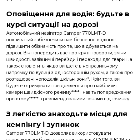
Оповіщення для водія: будьте в
курсі ситуації на дорозі
Автомобільний навігатор Camper 770LMT-D
покликаний забезпечити вам безпечне водіння і
підвищити обізнаність про те, що відбувається на
дорозі. Він попередить вас про круті повороти, зміни
швидкості, залізничні переїзди і переходи для тварин, а
також сповістить, якщо ви їдете в неправильному
напрямку по вулиці з одностороннім рухом, а також про
розташовані неподалік шкільні зони*. Крім того, ви
будете отримувати повідомлення про найближчі
камери швидкісного режиму***** і навіть попередження
про втому****** з рекомендованими зонами відпочинку.
З легкістю знаходьте місця для
кемпінгу і зупинок
Camper 770LMT-D дозволяє використовувати
спеціалізовані бази даних стоянок від ACSI™, NKC™ та