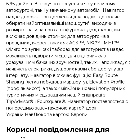
6,95 дюймів. Він зручно фіксується як у великому
автофургоні, так і у звичайному автомобілі. Навігатор
надає дорожні повідомлення для водіїв і дозволяє
обирати найоптимальніші маршрути*, виходячи з
розмірів і ваги вашого автофургона. Додатково, він
включає довідник стоянок для автофургонів з
провідних джерел, таких як ACSI™, NKC™ і MHF™.
Фільтр по зупинках і таборах для автотуристів надає
можливість підібрати місце для відпочинку з
урахуванням бажаних зручностей, таких, наприклад, як
наявність електрики, душових кабін або доступу до
інтернету. Навігатор включає функцію Easy Route
Shaping (легка побудова маршруту), Elevation Profile
(профіль висот), а також мільйони нових і популярних
туристичних місць завдяки нашій співпраці з
TripAdvisor® і Foursquare®. Навигатор поставляється с
попередньо завантаженою картой доріг
України НавЛюкс та картою Європи!
Корисні повідомлення для