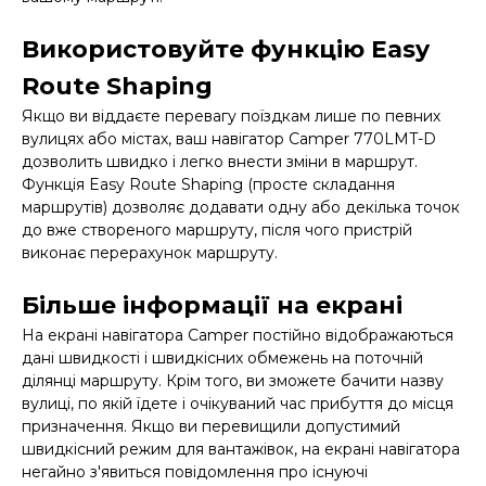
Використовуйте функцію Easy
Route Shaping
Якщо ви віддаєте перевагу поїздкам лише по певних
вулицях або містах, ваш навігатор Camper 770LMT-D
дозволить швидко і легко внести зміни в маршрут.
Функція Easy Route Shaping (просте складання
маршрутів) дозволяє додавати одну або декілька точок
до вже створеного маршруту, після чого пристрій
виконає перерахунок маршруту.
Більше інформації на екрані
На екрані навігатора Camper постійно відображаються
дані швидкості і швидкісних обмежень на поточній
ділянці маршруту. Крім того, ви зможете бачити назву
вулиці, по якій їдете і очікуваний час прибуття до місця
призначення. Якщо ви перевищили допустимий
швидкісний режим для вантажівок, на екрані навігатора
негайно з'явиться повідомлення про існуючі