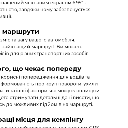
снащений яскравим екраном 6.95" з
тністю, завдяки чому забезпечується
ації.
і маршрути
мір та вагу вашого автомобіля,
 найкращий маршрут1. Ви можете
ілів для різних транспортних засобів.
того, що чекає попереду
 корисні попередження для водіїв та
нформованість про круті повороти, ухили
аги та інші фактори, які можуть вплинути
дете отримувати детальні дані висоти, що
ись до можливих підйомів на маршруті.
ащі місця для кемпінгу
шукати найкращі місця для стоянки, GPS-