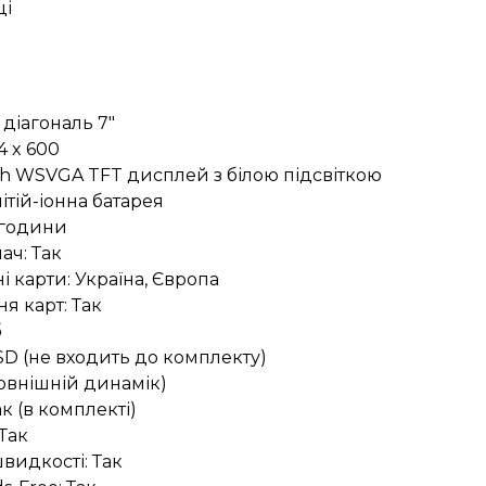
ці
 діагональ 7"
4 x 600
ch WSVGA TFT дисплей з білою підсвіткою
ітій-іонна батарея
1 години
ч: Так
 карти: Україна, Європа
я карт: Так
б
oSD (не входить до комплекту)
(зовнішній динамік)
так (в комплекті)
Так
видкості: Так