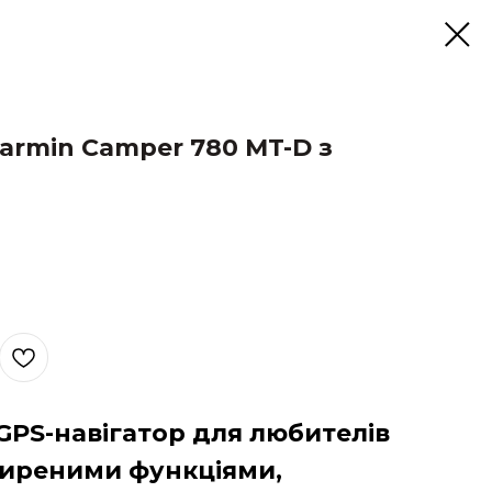
armin Camper 780 MT-D з
GPS-навігатор для любителів
ширеними функціями,