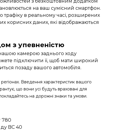
можливостей з безкоштовним додатком
тановлюється на ваш сумісний смартфон.
о трафіку в реальному часі, розширених
ших корисних даних, які відображаються
дом з упевненістю
 нашою камерою заднього ходу
жете підключити її, щоб мати широкий
диться позаду вашого автомобіля.
іх регіонах. Введення характеристик вашого
рантує, що вони усі будуть враховані для
окладайтесь на дорожні знаки та умови.
r 780
яду BC 40