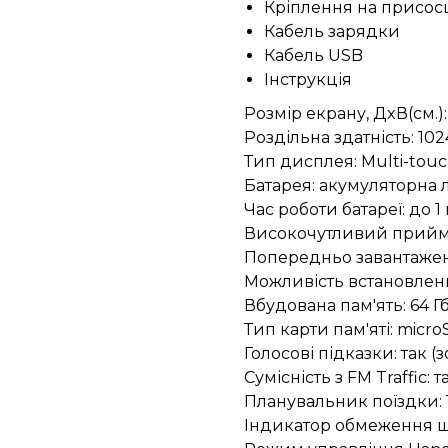
Кріплення на присос
Кабель зарядки
Кабель USB
Інструкція
Розмір екрану, ДxВ(см.):
Роздільна здатність: 102
Тип дисплея: Multi-tou
Батарея: акумуляторна л
Час роботи батареї: до 
Високочутливий прийма
Попередньо завантажені
Можливість встановленн
Вбудована пам'ять: 64 Г
Тип карти пам'яті: micr
Голосові підказки: так 
Сумісність з FM Traffic: 
Планувальник поїздки: 
Індикатор обмеження ш