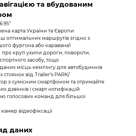
авігацією та вбудованим
ром
.95"
ена карта України та Європи
ш оптимальних маршрутів згідно з
шого фургона або каравана1
про круті ухили дороги, повороти,
спортного засобу, тощо
даних місць кемпінгу для автобудинків
 стоянок від Trailer's PARK/
тор з сумісним смартфоном та отримайте
их дзвінків і смарт нотифікацій
ою голосових команд для більшої
камер відеофіксації
яд даних