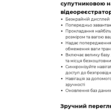
супутниковою н
відеореєстрато
Безкрайній дисплей 6
Попередньо завантаж
Прокладання найбіль
розміром та вагою ва
Надає попередження 
обмеження ваги тран
Включає велику базу 
та місця безкоштовних
Синхронізуйте навіга
доступ до безпровідн
Навігація за допомог
зручності
Оновлення баз даних 
Зручний перегл