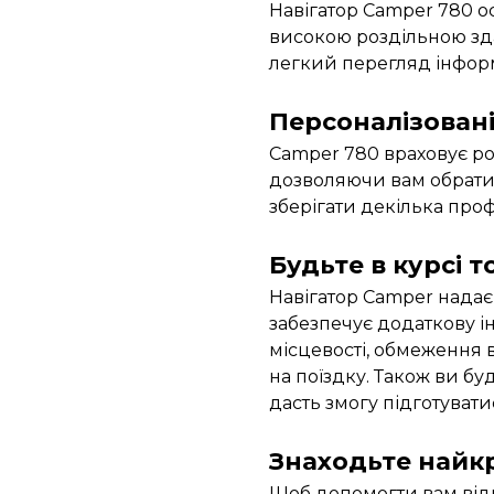
Навігатор Camper 780 о
високою роздільною зда
легкий перегляд інформ
Персоналізован
Camper 780 враховує роз
дозволяючи вам обрати
зберігати декілька проф
Будьте в курсі 
Навігатор Camper надає
забезпечує додаткову і
місцевості, обмеження в
на поїздку. Також ви бу
дасть змогу підготуват
Знаходьте найкр
Щоб допомогти вам від