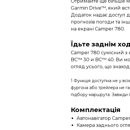
Отримайте ще більше 
Garmin Drive™, який вс
Додаток надає доступ д
прогнозів погоди та ін
на екрані Camper 780.
Їдьте заднім хо
Camper 780 сумісний з
BC™ 30 и BC™ 40. Ви мо
огляд усього, що знахо
1 Функція доступна не у вс
фургона або трейлера не га
підбору маршрута. Завжди п
Комплектація
Автонавігатор Campe
Камера заднього огл