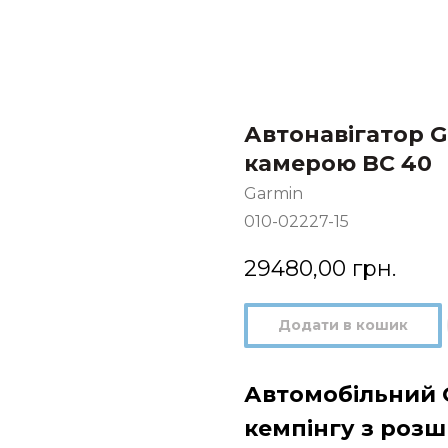
Автонавігатор G
камерою BC 40
Garmin
010-02227-15
29480,00
грн.
Додати в кошик
Автомобільний 
кемпінгу з роз