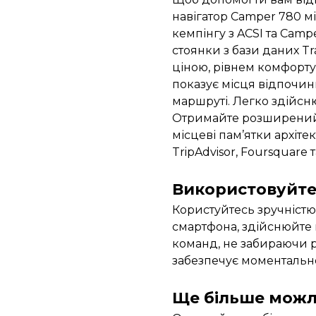
навігатор Camper 780 м
кемпінгу з ACSI та Camp
стоянки з бази даних Tra
ціною, рівнем комфорту
показує місця відпочинк
маршруті. Легко здійсн
Отримайте розширений 
місцеві пам’ятки архітек
TripAdvisor, Foursquare т
Використовуйте 
Користуйтесь зручністю
смартфона, здійснюйте 
команд, не забираючи р
забезпечує моментальн
Ще більше можл