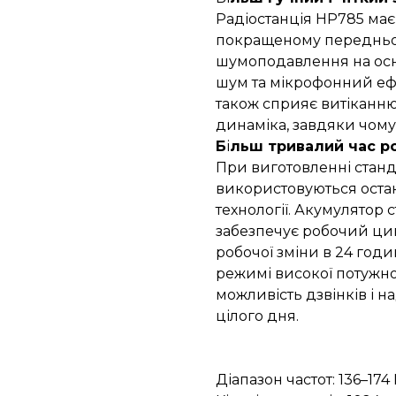
Радіостанція HP785 має
покращеному передньом
шумоподавлення на осн
шум та мікрофонний еф
також сприяє витіканн
динаміка, завдяки чому 
Б
і
льш тривалий час р
При виготовленні стан
використовуються остан
технології. Акумулятор с
забезпечує робочий цик
робочої зміни в 24 год
режимі високої потужно
можливість дзвінків і н
цілого дня.
Діапазон частот: 136–174