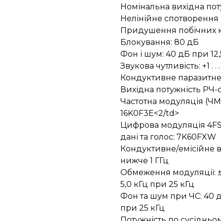
Номінальна вихідна поту
Нелінійне спотворення а
Придушення побічних ка
Блокування: 80 дБ
Фон і шум: 40 дБ при 12,
Звукова чутливість: +1 . . 
Кондуктивне паразитне
Вихідна потужність РЧ-с
Частотна модуляція (ЧМ)
16K0F3E<2/td>
Цифрова модуляція 4FSK: 
дані та голос: 7K60FXW
Кондуктивне/емісійне в
нижче 1 ГГц
Обмеження модуляції: ± 2
5,0 кГц при 25 кГц
Фон та шум при ЧС: 40 дБ
при 25 кГц
Потужність по сусідньом