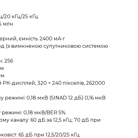
Гц/20 кГц/25 кГц
,5 млн
ерний, ємність 2400 мА∙г
 год (з вимкненою супутниковою системою
н: 256
мм
Ом
РК-дисплей, 320 × 240 пікселів, 262000
у режимі: 0,18 мкВ (SINAD 12 дБ) 0,16 мкВ
 режимі: 0,18 мкВ/BER 5%
му каналу: 60 дБ за 12,5 кГц; 70 дБ при
овіст: 65 дБ при 12,5/20/25 кГц