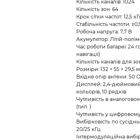
Кількість каналів: 1024
Кількість зон: 64
Крок сітки частот: 12,5 к
Стабільність частоти: ±0
Робоча напруга: 7,7 В
Акумулятор: Літій-полім
Час роботи батареї: 24
навігації)
Кількість каналів для зо
Розміри: 132 × 55 × 29,5 
Вхідне опір антени: 50 
Дисплей: 2,4-дюймовий 
кольорів, 10 рядків
Чутливість в аналоговом
(тип. )
Чутливість у цифровому
Вибірковість по сусідньо
20/25 кГц
Інтермодуляційна вибірк