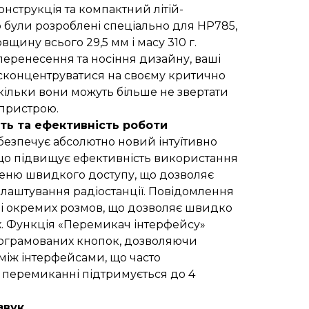
нструкція та компактний літій-
 були розроблені спеціально для HP785,
вщину всього 29,5 мм і масу 310 г.
еренесення та носіння дизайну, ваші
 сконцентруватися на своєму критично
кільки вони можуть більше не звертати
 пристрою.
сть та ефективність роботи
езпечує абсолютно новий інтуїтивно
 що підвищує ефективність використання
меню швидкого доступу, що дозволяє
лаштування радіостанції. Повідомлення
ді окремих розмов, що дозволяє швидко
їх. Функція «Перемикач інтерфейсу»
рограмованих кнопок, дозволяючи
іж інтерфейсами, що часто
 перемиканні підтримується до 4
звук