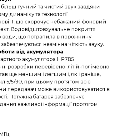
 більш гучний та чистий звук завдяки
у динаміку та технології
ові ІІ, що скорочує небажаний фоновий
ект. Водовідштовхувальне покриття
ю води, що потрапила в порожнину
забезпечується незмінна чіткість звуку.
оботи від акумулятора
дартного акумулятора HP785
ні розробки перевіреної літій-полімерної
тав ще меншим і легшим і, як і раніше,
л 5/5/90, при цьому протягом всієї
ини передавач може використовуватися в
сті. Потужна батарея забезпечує
адання важливої ​​інформації протягом
 МГц