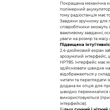
Покращена механічна ко
полімерний акумулятор
тому радіостанція має то
Завдяки зручному для п
співробітники зможуть
важливому завданні, ос
уваги на розмір та масу
Підвищена інтуїтивні
2.4-дюймовий екран заб
зрозумілий інтерфейс,
HP785. Інтерфейс має 
здійснювати швидке на
відображаються у скла
читати та переглядати 
додана як опція для п
швидко перемикатися м
використовуються (при
інтерфейсів).
Бі
льш гучний і чіткий 