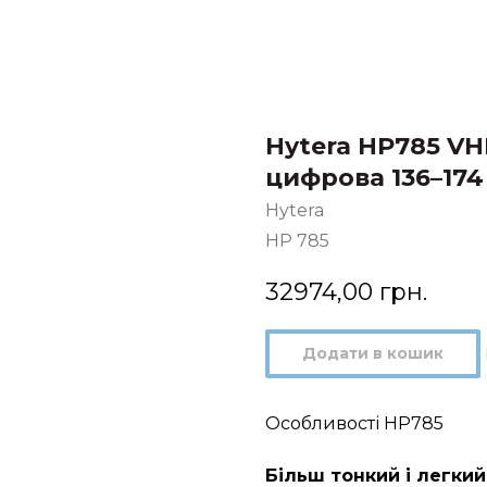
Hytera HP785 VH
цифрова 136–174
Hytera
HP 785
32974,00
грн.
Додати в кошик
Особливості HP785
Більш тонкий і легкий