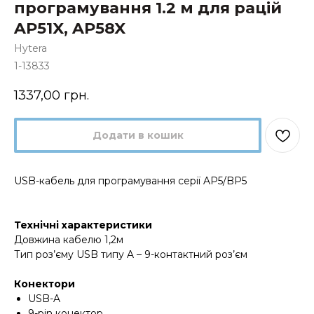
програмування 1.2 м для рацій
AP51X, AP58X
Hytera
1-13833
1337,00
грн.
Додати в кошик
USB-кабель для програмування серії AP5/BP5
Технічні характеристики
Довжина кабелю 1,2м
Тип роз’єму USB типу A – 9-контактний роз’єм
Конектори
USB-A
9-pin конектор