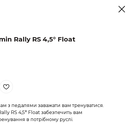
in Rally RS 4,5° Float
ам з педалями заважати вам тренуватися.
ally RS 4,5° Float забезпечить вам
ренування в потрібному руслі.