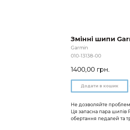
Змінні шипи Garm
Garmin
010-13138-00
1400,00
грн.
Додати в кошик
Не дозволяйте проблем
Ця запасна пара шипів R
обертання педалей та т