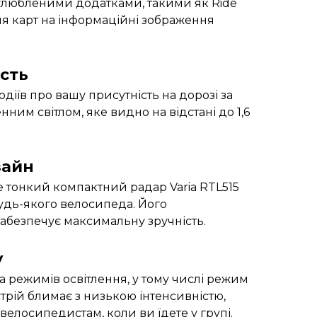
 улюбленими додатками, такими як Ride
я карт на інформаційні зображення
сть
діїв про вашу присутність на дорозі за
ним світлом, яке видно на відстані до 1,6
зайн
е тонкий компактний радар Varia RTL515
удь-якого велосипеда. Його
абезпечує максимальну зручність.
у
ка режимів освітлення, у тому числі режим
трій блимає з низькою інтенсивністю,
велосипедистам, коли ви їдете у групі.