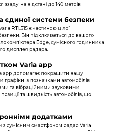
 ззаду, на відстані до 140 метрів.
а єдиної системи безпеки
aria RTL515 є частиною цілої
езпеки. Він підключається до вашого
елокомп’ютера Edge, сумісного годинника
го дисплея радара.
тком Varia app
ia app допомагає покращити вашу
и графіки із позначками автомобілів
ами та вібраційними звуковими
 позиції та швидкість автомобілів, що
торонніми додатками
 з сумісним смартфоном радар Varia