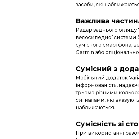
засоби, які наближаються
Важлива частин
Радар заднього огляду V
велосипедної системи б
сумісного смартфона, в
Garmin або опціонально
Сумісний з дода
Мобільний додаток Var
інформованість, надаюч
трьома різними кольор
сигналами, які вказують
наближаються.
Сумісність зі с
При використанні разом