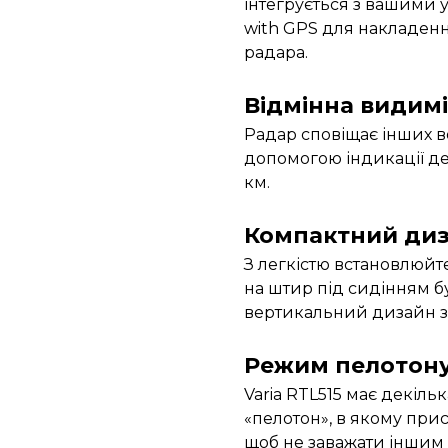
інтегрується з вашими
with GPS для накладенн
радара.
Відмінна видимі
Радар сповіщає інших во
допомогою індикації ден
км.
Компактний ди
З легкістю встановлюйт
на штир під сидінням б
вертикальний дизайн з
Режим пелотон
Varia RTL515 має декіль
«пелотон», в якому прис
щоб не заважати іншим 