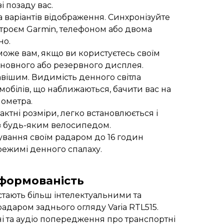
і позаду вас.
 варіантів відображення. Синхронізуйте
строєм Garmin, телефоном або двома
но.
оже вам, якщо ви користуєтесь своїм
сновного або резервного дисплея.
авішим. Видимість денного світла
мобілів, що наближаються, бачити вас на
лометра.
ктні розміри, легко встановлюється і
з будь-яким велосипедом.
ування своїм радаром до 16 годин
режимі денного спалаху.
формованість
стають більш інтелектуальними та
адаром заднього огляду Varia RTL515.
ні та аудіо попередження про транспортні