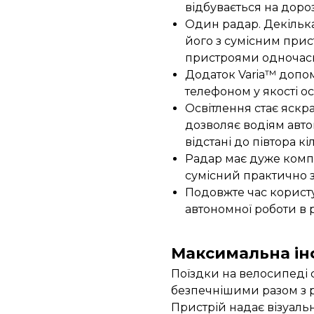
відбувається на дороз
Один радар. Декілька
його з сумісним при
пристроями одночас
Додаток Varia™ допом
телефоном у якості о
Освітлення стає яскр
дозволяє водіям авто
відстані до півтора кі
Радар має дуже компа
сумісний практично 
Подовжте час корист
автономної роботи в 
Максимальна ін
Поїздки на велосипеді 
безпечнішими разом з р
Пристрій надає візуаль