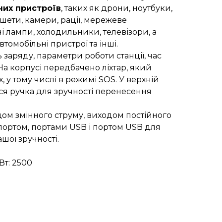
них пристроїв
, таких як дрони, ноутбуки,
ншети, камери, рації, мережеве
і лампи, холодильники, телевізори, а
втомобільні пристрої та інші.
заряду, параметри роботи станції, час
На корпусі передбачено ліхтар, який
 у тому числі в режимі SOS. У верхній
ься ручка для зручності перенесення
ом змінного струму, виходом постійного
портом, портами USB і портом USB для
шої зручності.
Вт: 2500