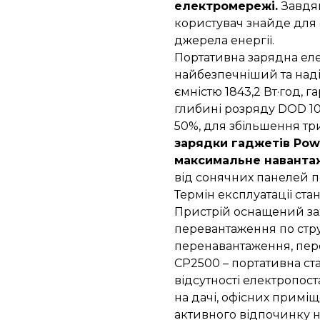
електромережі.
Завдя
користувач знайде для
джерела енергії.
Портативна зарядна еле
найбезпечніший та наді
ємністю 1843,2 Вт·год, 
глибині розряду DOD 10
50%, для збільшення три
зарядки гаджетів Powe
максимальне наванта
від сонячних панелей по
Термін експлуатації ст
Пристрій оснащений зах
перевантаження по стру
перенавантаження, пер
СР2500 – портативна ст
відсутності електропос
на дачі, офісних приміщ
активного відпочинку н