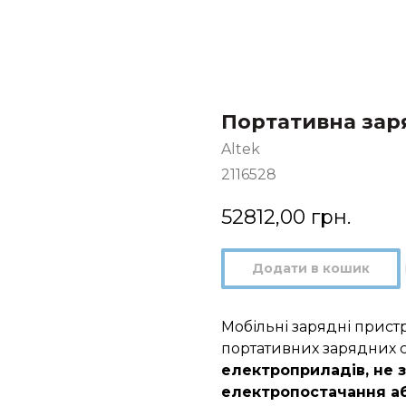
Портативна зар
Altek
2116528
52812,00
грн.
Додати в кошик
Мобільні зарядні прист
портативних зарядних с
електроприладів, не 
електропостачання аб