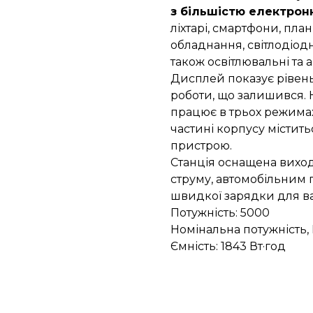
з більшістю електрон
ліхтарі, смартфони, пла
обладнання, світлодіодн
також освітлювальні та а
Дисплей показує рівень 
роботи, що залишився. 
працює в трьох режимах,
частині корпусу містит
пристрою.
Станція оснащена виход
струму, автомобільним 
швидкої зарядки для ва
Потужність: 5000
Номінальна потужність, 
Ємність: 1843 Вт·год