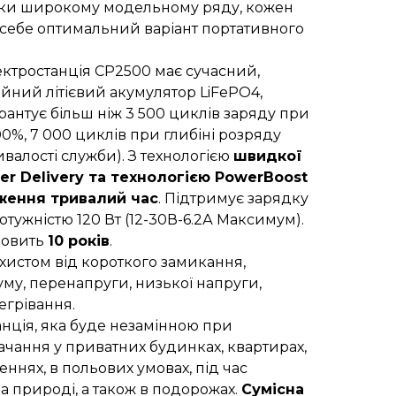
ки широкому модельному ряду, кожен
 себе оптимальний варіант портативного
ктростанція СР2500 має сучасний,
йний літієвий акумулятор LiFePO4,
гарантує більш ніж 3 500 циклів заряду при
0%, 7 000 циклів при глибіні розряду
валості служби). З технологією
швидкої
r Delivery та технологією PowerBoost
ження тривалий час
. Підтримує зарядку
тужністю 120 Вт (12-30В-6.2А Максимум).
ановить
10 років
.
истом від короткого замикання,
му, перенапруги, низької напруги,
егрівання.
анція, яка буде незамінною при
тачання у приватних будинках, квартирах,
еннях, в польових умовах, під час
а природі, а також в подорожах.
Сумісна