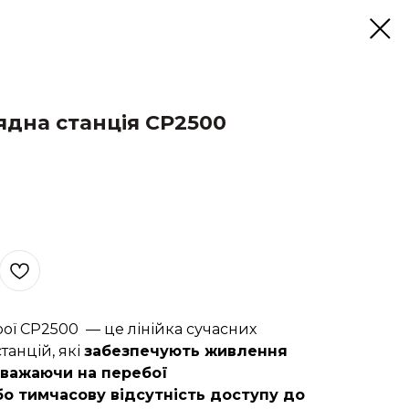
ядна станція СР2500
рої СР2500 — це лінійка сучасних
танцій, які
забезпечують живлення
зважаючи на перебої
о тимчасову відсутність доступу до